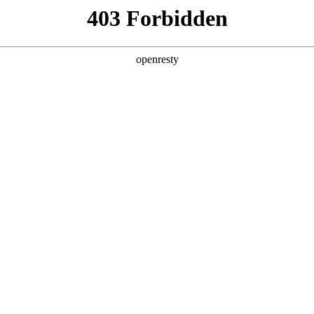
产品及服务
行业解决方案
合作伙伴
投资者关系
com尊龙数码深度参与AI Tour香港站
行。z6com尊龙数码首次以微软香港CSP（云解决方案提供商）全新身份亮相此次国
，分别围绕z6com尊龙问学（Smart Vision）产品能力和微软企业级
自研产品及全栈服务能力。与此同时，z6com尊龙数码千帆·出海伙伴招募计划